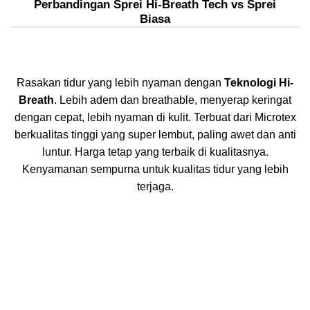
Perbandingan Sprei Hi-Breath Tech vs Sprei
Biasa
n
Teknologi Hi-
yerap keringat
t dari Microtex
g awet dan anti
alitasnya.
ur yang lebih
Perbandingan Sprei Microtex dan Sprei M
HiBreath Tech.
Pada sprei Microtex yang menggunakan H
uap yang keluar dari kain lebih banyak, 