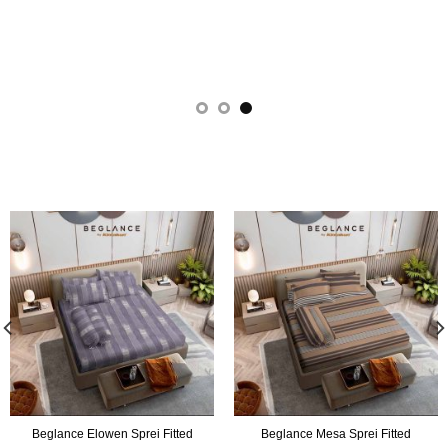
disimpulkan bahwa sprei dengan
HiBreat
tingkat
breathability
yang lebih t
Beglance Elowen Sprei Fitted
Beglance Mesa Sprei Fitted