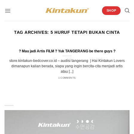
Skip
to
SHOP
content
TAG ARCHIVES:
5 HURUF TETAPI BUKAN CINTA
? Mau jadi Artis FILM ? Yuk TANGERANG be there guys ?
store.kintakun-bedcover.co.id – audisi tangerang | Hai Kintakun Lovers
dimanapun kalian berada, siapa yang ingin bercita-cita menjadi artis
atau [...]
1 COMMENTS