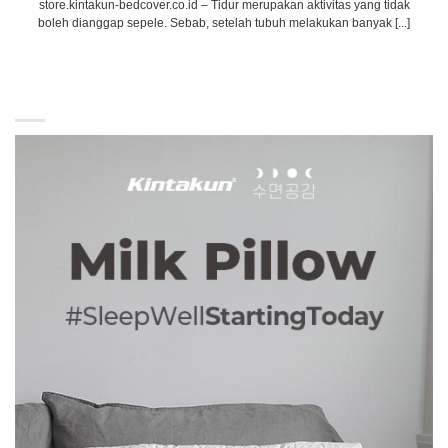
store.kintakun-bedcover.co.id – Tidur merupakan aktivitas yang tidak
boleh dianggap sepele. Sebab, setelah tubuh melakukan banyak [...]