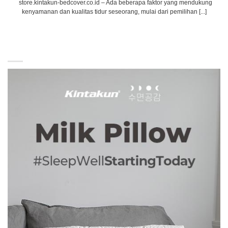
store.kintakun-bedcover.co.id – Ada beberapa faktor yang mendukung
kenyamanan dan kualitas tidur seseorang, mulai dari pemilihan [...]