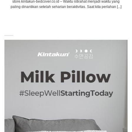
store.kintakun-bedcover.co.id – Waktu istirahat menjadi waktu yang
paling dinantikan setelah seharian beraktivitas. Saat kita perlahan [...]