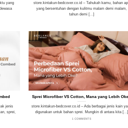
aktu yang
store.kintakun-bedcover.co.id – Tahukah kamu, bahan a
 dewasa
yang bersentuhan dengan kulitmu malam demi malam,
tahun demi [...]
ombed
Sprei Microfiber VS Cotton, Mana yang Lebih Ok
ak jenis
store.kintakun-bedcover.co.id – Ada berbagai jenis kain y
n, sprei,
digunakan untuk bahan sprei. Mungkin di antara kita [...
1 COMMENTS