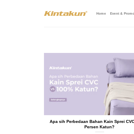
Skip
to
Home
Event & Promo
content
Apa sih Perbedaan Bahan Kain Sprei CVC
Persen Katun?