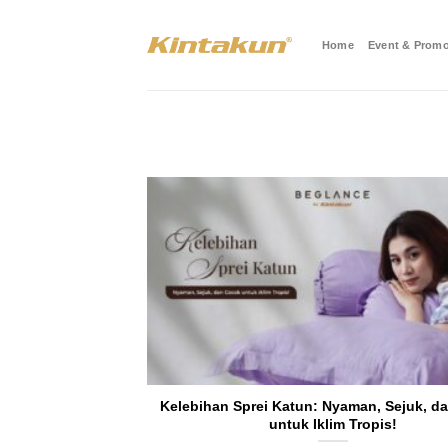
Skip
to
Home
Event & Promo
content
Kelebihan Sprei Katun: Nyaman, Sejuk, d
untuk Iklim Tropis!