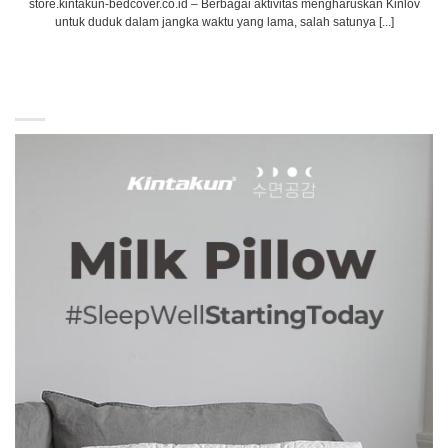
store.kintakun-bedcover.co.id – Berbagai aktivitas mengharuskan Kinlov
untuk duduk dalam jangka waktu yang lama, salah satunya [...]