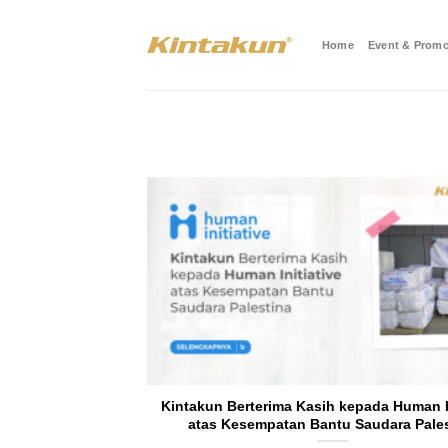
Skip
to
Home
Event & Promo
content
Kintakun Berterima Kasih kepada Human In
atas Kesempatan Bantu Saudara Pales