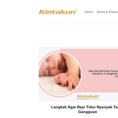
Skip
to
Home
Event & Promo
content
Langkah Agar Bayi Tidur Nyenyak T
Gangguan