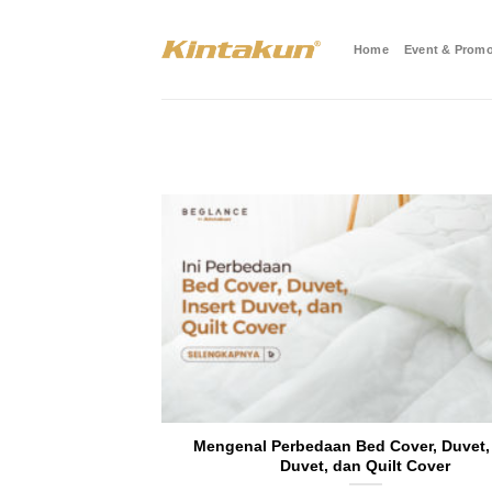
Skip
to
Home
Event & Promo
content
Mengenal Perbedaan Bed Cover, Duvet, 
Duvet, dan Quilt Cover