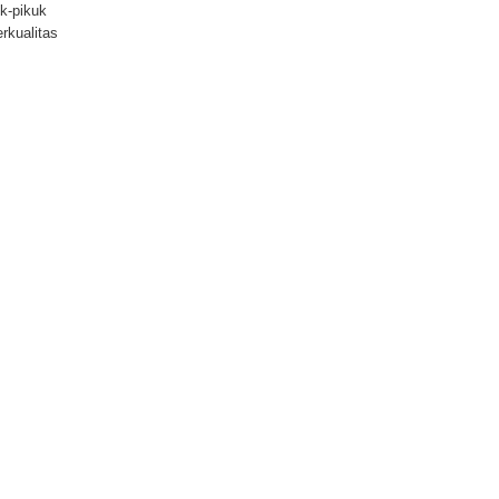
uk-pikuk
erkualitas