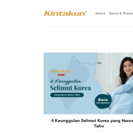
Skip
to
Home
Event & Promo
content
4 Keunggulan Selimut Korea yang Haru
Tahu