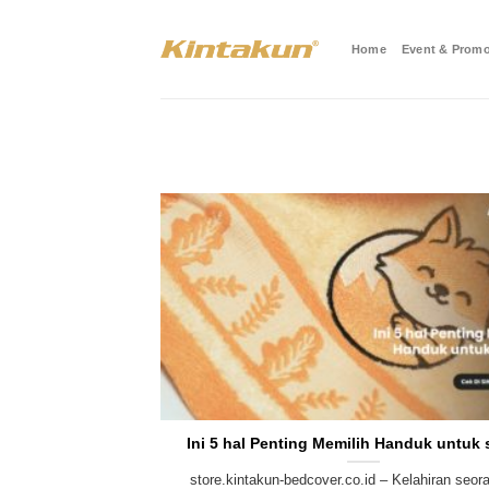
Skip
to
Home
Event & Promo
content
Ini 5 hal Penting Memilih Handuk untuk s
store.kintakun-bedcover.co.id – Kelahiran seor