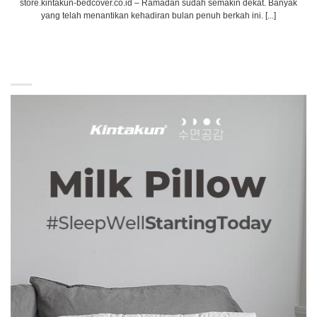
store.kintakun-bedcover.co.id – Ramadan sudah semakin dekat. Banyak
yang telah menantikan kehadiran bulan penuh berkah ini. [...]