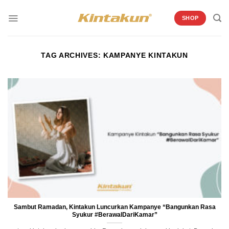
Skip
to
SHOP
content
TAG ARCHIVES:
KAMPANYE KINTAKUN
Sambut Ramadan, Kintakun Luncurkan Kampanye “Bangunkan Rasa
Syukur #BerawalDariKamar”