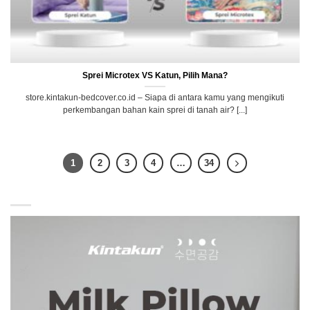
Sprei Microtex VS Katun, Pilih Mana?
store.kintakun-bedcover.co.id – Siapa di antara kamu yang mengikuti
perkembangan bahan kain sprei di tanah air? [...]
1
2
3
4
…
34