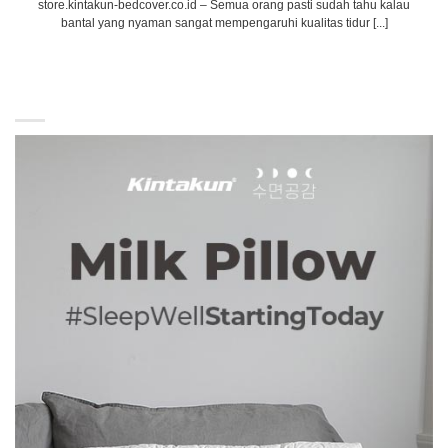
store.kintakun-bedcover.co.id – Semua orang pasti sudah tahu kalau
bantal yang nyaman sangat mempengaruhi kualitas tidur [...]