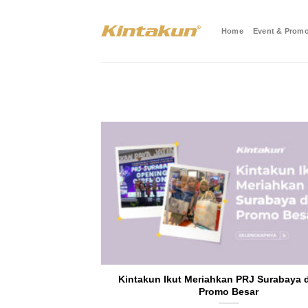
Skip
to
Home
Event & Promo
content
Kintakun Ikut Meriahkan PRJ Surabaya
Promo Besar