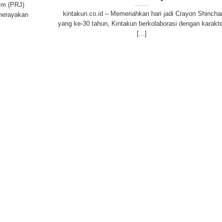
tim (PRJ)
kintakun.co.id – Memeriahkan hari jadi Crayon Shincha
merayakan
yang ke-30 tahun, Kintakun berkolaborasi dengan karakt
[...]