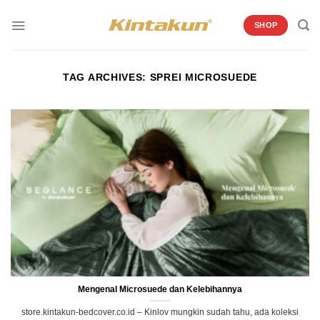
Skip
to
SHOP
content
TAG ARCHIVES:
SPREI MICROSUEDE
Mengenal Microsuede dan Kelebihannya
store.kintakun-bedcover.co.id – Kinlov mungkin sudah tahu, ada koleksi