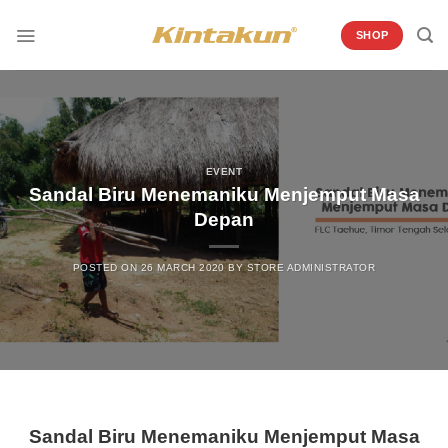
Skip
to
SHOP
content
EVENT
Sandal Biru Menemaniku Menjemput Masa
Depan
POSTED ON
26 MARCH 2020
BY
STORE ADMINISTRATOR
Sandal Biru Menemaniku Menjemput Masa