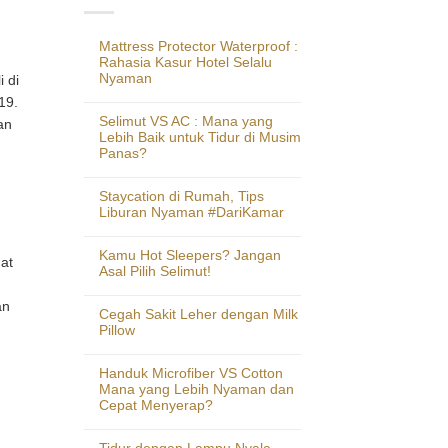
Mattress Protector Waterproof :
Rahasia Kasur Hotel Selalu
Nyaman
 di
19.
Selimut VS AC : Mana yang
an
Lebih Baik untuk Tidur di Musim
Panas?
Staycation di Rumah, Tips
Liburan Nyaman #DariKamar
Kamu Hot Sleepers? Jangan
at
Asal Pilih Selimut!
an
Cegah Sakit Leher dengan Milk
Pillow
Handuk Microfiber VS Cotton
Mana yang Lebih Nyaman dan
Cepat Menyerap?
Tidur dengan Lampu Nyala