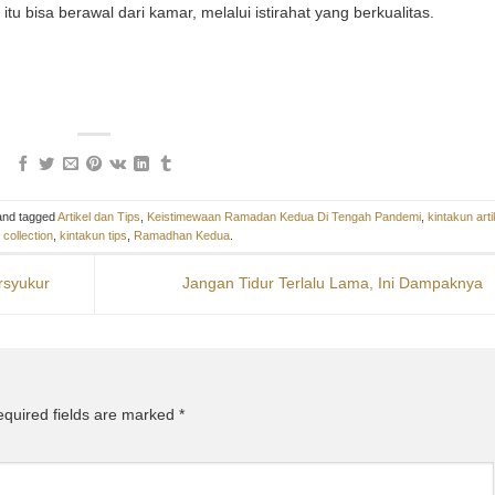
u bisa berawal dari kamar, melalui istirahat yang berkualitas.
nd tagged
Artikel dan Tips
,
Keistimewaan Ramadan Kedua Di Tengah Pandemi
,
kintakun arti
 collection
,
kintakun tips
,
Ramadhan Kedua
.
rsyukur
Jangan Tidur Terlalu Lama, Ini Dampaknya
quired fields are marked
*