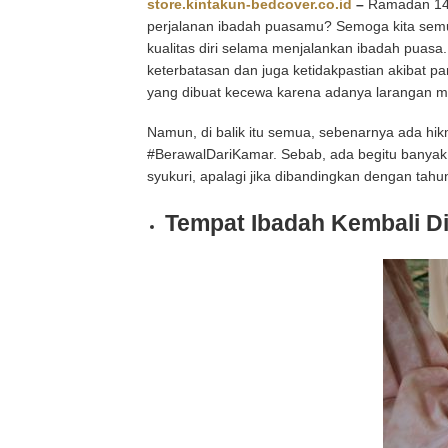
store.kintakun-bedcover.co.id
–
Ramadan 144
perjalanan ibadah puasamu? Semoga kita semu
kualitas diri selama menjalankan ibadah puasa.
keterbatasan dan juga ketidakpastian akibat pan
yang dibuat kecewa karena adanya larangan mud
Namun, di balik itu semua, sebenarnya ada hikm
#BerawalDariKamar. Sebab, ada begitu banyak 
syukuri, apalagi jika dibandingkan dengan tahu
Tempat Ibadah Kembali D