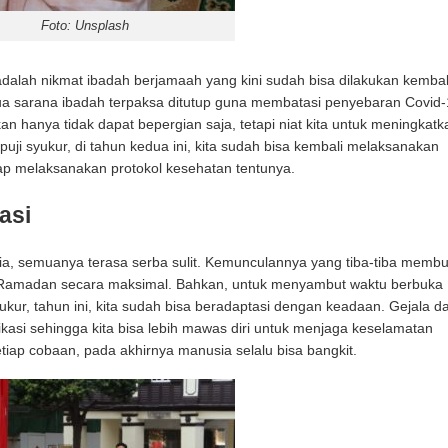
Foto: Unsplash
adalah nikmat ibadah berjamaah yang kini sudah bisa dilakukan kembali
ua sarana ibadah terpaksa ditutup guna membatasi penyebaran Covid-
an hanya tidak dapat bepergian saja, tetapi niat kita untuk meningkatk
ji syukur, di tahun kedua ini, kita sudah bisa kembali melaksanakan
tap melaksanakan protokol kesehatan tentunya.
asi
ia, semuanya terasa serba sulit. Kemunculannya yang tiba-tiba membu
 Ramadan secara maksimal. Bahkan, untuk menyambut waktu berbuka
kur, tahun ini, kita sudah bisa beradaptasi dengan keadaan. Gejala d
fikasi sehingga kita bisa lebih mawas diri untuk menjaga keselamatan
tiap cobaan, pada akhirnya manusia selalu bisa bangkit.