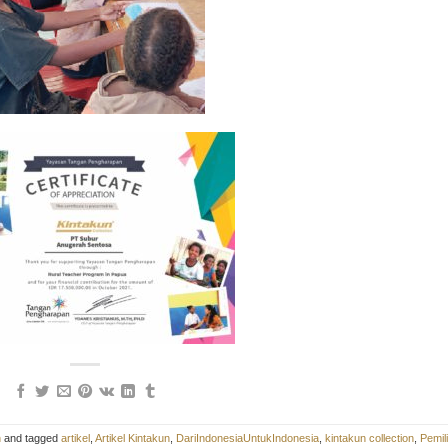
n
and tagged
artikel
,
Artikel Kintakun
,
DariIndonesiaUntukIndonesia
,
kintakun collection
,
Pemil