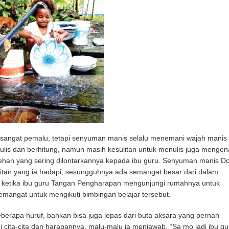
t sangat pemalu, tetapi senyuman manis selalu menemani wajah manis
nulis dan berhitung, namun masih kesulitan untuk menulis juga mengen
celotehan yang sering dilontarkannya kepada ibu guru. Senyuman manis Do
sulitan yang ia hadapi, sesungguhnya ada semangat besar dari dalam
kti ketika ibu guru Tangan Pengharapan mengunjungi rumahnya untuk
mangat untuk mengikuti bimbingan belajar tersebut.
berapa huruf, bahkan bisa juga lepas dari buta aksara yang pernah
 cita-cita dan harapannya, malu-malu ia menjawab, “Sa mo jadi ibu gu