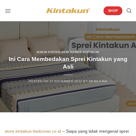
Skip
to
SHOP
content
MAKIN PINTAR DARI KAMAR KINTAKUN
Ini Cara Membedakan Sprei Kintakun yang
Asli
POSTED ON
23 NOVEMBER 2022
BY
MAMA KINA
store.kintakun-bedcover.co.id
–
Siapa yang tidak mengenal sprei