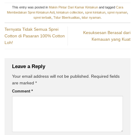
This entry was posted in
Makin Pintar Dari Kamar Kintakun
and tagged
Cara
Membedakan Sprei Kintakun Asli
,
kintakun collection
,
sprei kintakun
,
sprei nyaman
,
sprei terbaik
,
Tidur Bberkualitas
,
tidur nyaman
.
Ternyata Tidak Semua Sprei
Kesuksesan Berasal dari
Cotton di Pasaran 100% Cotton
Kemauan yang Kuat
Loh!
Leave a Reply
Your email address will not be published.
Required fields
are marked
*
Comment
*