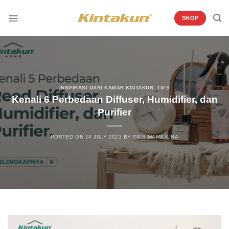
Skip
to
SHOP
content
INSPIRASI DARI KAMAR KINTAKUN
,
TIPS
Kenali 6 Perbedaan Diffuser, Humidifier, dan
Purifier
POSTED ON
14 JULY 2023
BY
TIPS MAMA KINA