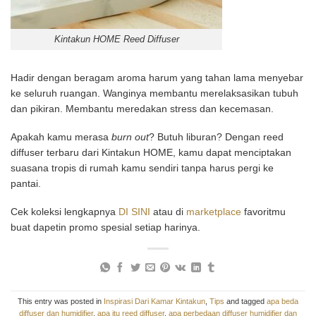
Kintakun HOME Reed Diffuser
Hadir dengan beragam aroma harum yang tahan lama menyebar
ke seluruh ruangan. Wanginya membantu merelaksasikan tubuh
dan pikiran. Membantu meredakan stress dan kecemasan.
Apakah kamu merasa
burn out
? Butuh liburan? Dengan reed
diffuser terbaru dari Kintakun HOME, kamu dapat menciptakan
suasana tropis di rumah kamu sendiri tanpa harus pergi ke
pantai.
Cek koleksi lengkapnya
DI SINI
atau di
marketplace
favoritmu
buat dapetin promo spesial setiap harinya.
This entry was posted in
Inspirasi Dari Kamar Kintakun
,
Tips
and tagged
apa beda
diffuser dan humidifier
,
apa itu reed diffuser
,
apa perbedaan diffuser humidifier dan