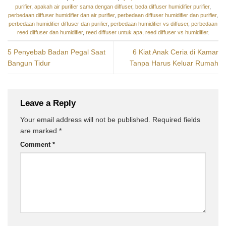
purifier
,
apakah air purifier sama dengan diffuser
,
beda diffuser humidifier purifier
,
perbedaan diffuser humidifier dan air purifier
,
perbedaan diffuser humidifier dan purifier
,
perbedaan humidifier diffuser dan purifier
,
perbedaan humidifier vs diffuser
,
perbedaan
reed diffuser dan humidifier
,
reed diffuser untuk apa
,
reed diffuser vs humidifier
.
5 Penyebab Badan Pegal Saat
6 Kiat Anak Ceria di Kamar
Bangun Tidur
Tanpa Harus Keluar Rumah
Leave a Reply
Your email address will not be published.
Required fields
are marked
*
Comment
*