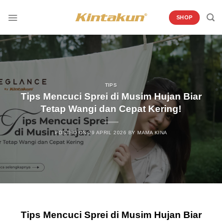
Skip
to
SHOP
content
TIPS
Tips Mencuci Sprei di Musim Hujan Biar
Tetap Wangi dan Cepat Kering!
POSTED ON
29 APRIL 2026
BY
MAMA KINA
Tips Mencuci Sprei di Musim Hujan Biar