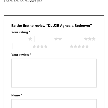
There are no reviews yet.
Be the first to review “DLUXE Agnesia Bedcover”
Your rating
*
1 of 5 stars
2 of 5 stars
3 of 5 stars
4 of 5 stars
5 of 5 stars
Your review
*
Name
*