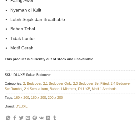
Paling Awet
Nyaman di Kulit
Lebih Sejuk dan Breathable
Bahan Tebal
Tidak Luntur
Motif Cerah
This product is currently out of stock and unavailable.
SKU:
DLUXE-Sekar-Bedcover
Categories:
2. Bedcover
,
2.1 Bedcover Only
,
2.3 Bedcover Set Fitted
,
2.4 Bedcover
Set Rumbai
,
2.4 Semua Item
,
Bahan 1 Microtex
,
D'LUXE
,
Motif 1 Aesthetic
Tags:
160 x 200
,
180 x 200
,
200 x 200
Brand:
D'LUXE