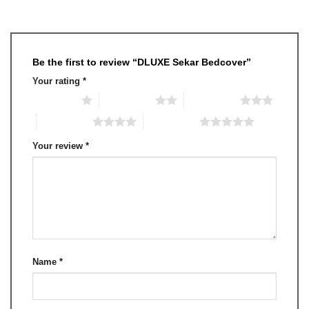
Be the first to review “DLUXE Sekar Bedcover”
Your rating
*
1 of 5 stars
2 of 5 stars
3 of 5 stars
4 of 5 stars
5 of 5 stars
Your review
*
Name
*