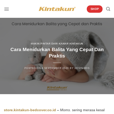
Skip
to
SHOP
content
MAKIN PINTAR DARI KAMAR KINTAKUN
Cara Menidurkan Balita Yang Cepat Dan
Praktis
POSTED ON
4 SEPTEMBER 2020
BY
KEVIN HDS
store.kintakun-bedcover.co.id
–
Moms
. sering merasa kesal