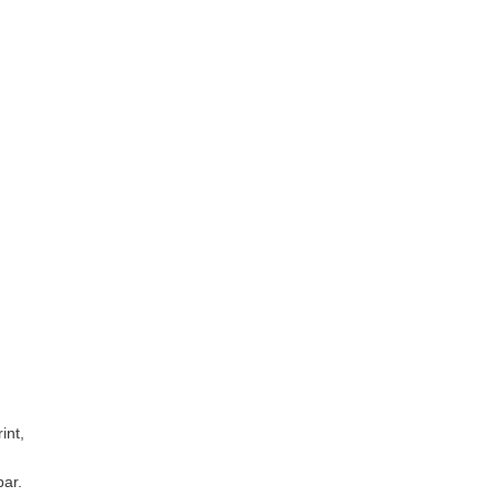
.
int,
ar.