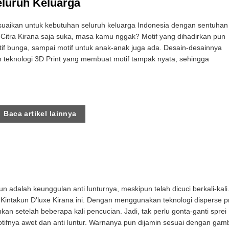
eluruh Keluarga
isesuaikan untuk kebutuhan seluruh keluarga Indonesia dengan sentuhan
lau Citra Kirana saja suka, masa kamu nggak? Motif yang dihadirkan pun
otif bunga, sampai motif untuk anak-anak juga ada. Desain-desainnya
teknologi 3D Print yang membuat motif tampak nyata, sehingga
Baca artikel lainnya
n adalah keunggulan anti lunturnya, meskipun telah dicuci berkali-kali
 Kintakun D’luxe Kirana ini. Dengan menggunakan teknologi disperse pr
an setelah beberapa kali pencucian. Jadi, tak perlu gonta-ganti sprei
ifnya awet dan anti luntur. Warnanya pun dijamin sesuai dengan gamb