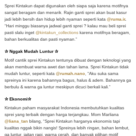
Sprei Kintakun dapat digunakan oleh siapa saja karena motifnya
sangat beragam dan menarik. Rajin ganti sprei akan buat kasur
jadi lebih bersih dan hidup lebih nyaman seperti kata
@ruma.ir
.
“
Hari minggu biasanya jadwal ganti sprei ? kalau mau beli sprei
pasti slalu inget
@kintakun_collections
karena motifnya beragam,
bahan berkualitas dan pasti nyaman.”
✰
Nggak Mudah Luntur
✰
Motif cantik sprei Kintakun tentunya dibuat dengan teknologi yang
akan membuat warna awet dan tahan lama. Sprei Kintakun tidak
mudah luntur, seperti kata
@rumah.nano
, “Aku suka sama
spreinya ini karena bahannya bagus, halus & adem. Bahannya ga
berbulu & warna ga luntur meskipun dicuci berkali kali.”
✰
Ekonomi
✰
Kintakun paham masyarakat Indonesia membutuhkan kualitas
sprei yang terbaik dengan harga terjangkau. Mom Marliana
@liana_tan
bilang, “Sprei Kintakun harganya ekonomis tapi
kualitas nggak bikin nangis!
Spreinya lebih ringan, bahan lembut,
ga luntur, jaitan rapi, warna cerah, dan banyak pilihan motif