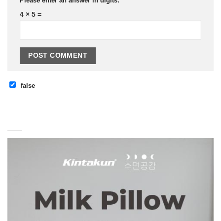
Please enter an answer in digits:
4 × 5 =
false