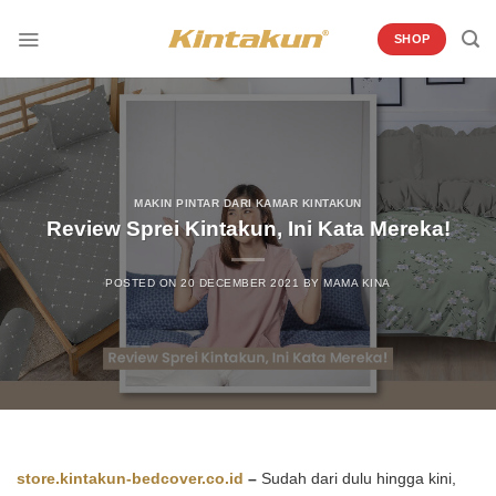
Skip
to
SHOP
content
MAKIN PINTAR DARI KAMAR KINTAKUN
Review Sprei Kintakun, Ini Kata Mereka!
POSTED ON
20 DECEMBER 2021
BY
MAMA KINA
store.kintakun-bedcover.co.id
–
Sudah dari dulu hingga kini,