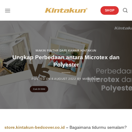
Skip
to
SHOP
content
MAKIN PINTAR DARI KAMAR KINTAKUN
Ungkap Perbedaan antara Microtex dan
Polyester
POSTED ON
8 AUGUST 2022
BY
MAMA KINA
store.kintakun-bedcover.co.id
–
Bagaimana tidurmu semalam?