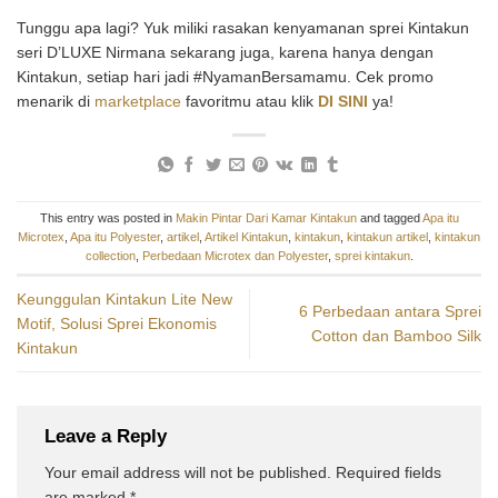
Tunggu apa lagi? Yuk miliki rasakan kenyamanan sprei Kintakun
seri D’LUXE Nirmana sekarang juga, karena hanya dengan
Kintakun, setiap hari jadi #NyamanBersamamu. Cek promo
menarik di
marketplace
favoritmu atau klik
DI SINI
ya!
This entry was posted in
Makin Pintar Dari Kamar Kintakun
and tagged
Apa itu
Microtex
,
Apa itu Polyester
,
artikel
,
Artikel Kintakun
,
kintakun
,
kintakun artikel
,
kintakun
collection
,
Perbedaan Microtex dan Polyester
,
sprei kintakun
.
Keunggulan Kintakun Lite New
6 Perbedaan antara Sprei
Motif, Solusi Sprei Ekonomis
Cotton dan Bamboo Silk
Kintakun
Leave a Reply
Your email address will not be published.
Required fields
are marked
*